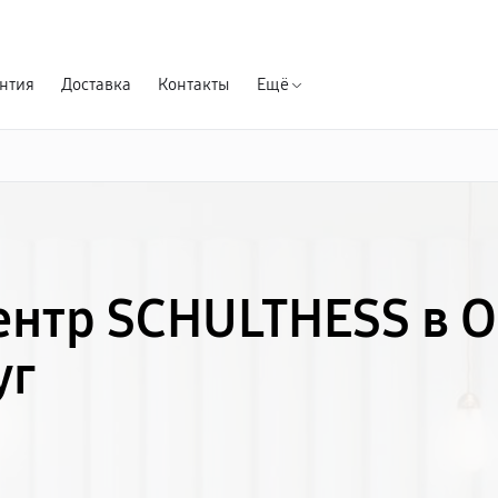
Гарантия д
нтия
Доставка
Контакты
Ещё
нтр SCHULTHESS в О
уг